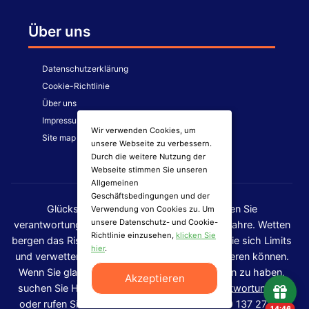
Über uns
Datenschutzerklärung
Cookie-Richtlinie
Über uns
Impressum
Wir verwenden Cookies, um
Site map
unsere Webseite zu verbessern.
Durch die weitere Nutzung der
Webseite stimmen Sie unseren
Allgemeinen
Geschäftsbedingungen und der
Glücksspiel kann süchtig machen. Spielen Sie
Verwendung von Cookies zu. Um
unsere Datenschutz- und Cookie-
verantwortungsvoll. Nur für Personen über 18 Jahre. Wetten
Richtlinie einzusehen,
klicken Sie
bergen das Risiko finanzieller Verluste. Setzen Sie sich Limits
hier
.
und verwetten Sie kein Geld, das Sie nicht verlieren können.
Wenn Sie glauben, ein Problem mit dem Spielen zu haben,
Akzeptieren
suchen Sie Hilfe unter
www.spielen-mit-verantwortung.de
oder rufen Sie die kostenlose Hotline an: 0800 137 27 00.
14:45