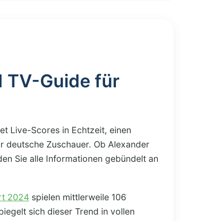
d TV-Guide für
t Live-Scores in Echtzeit, einen
für deutsche Zuschauer. Ob Alexander
den Sie alle Informationen gebündelt an
rt 2024
spielen mittlerweile 106
egelt sich dieser Trend in vollen