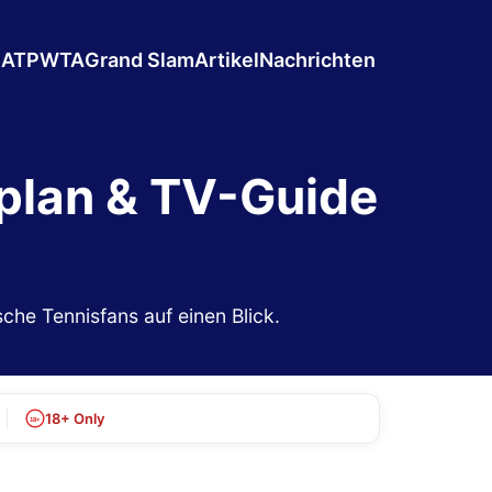
e
ATP
WTA
Grand Slam
Artikel
Nachrichten
lplan & TV-Guide
he Tennisfans auf einen Blick.
18+ Only
18+