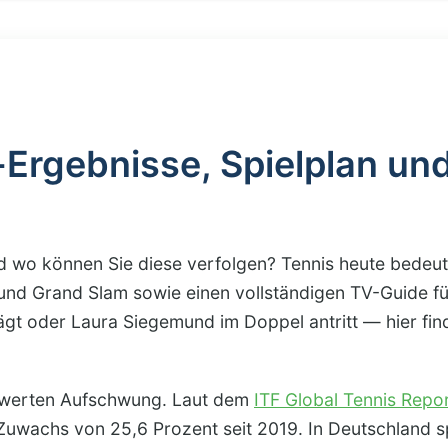
-Ergebnisse, Spielplan un
 wo können Sie diese verfolgen? Tennis heute bedeute
A und Grand Slam sowie einen vollständigen TV-Guide 
ägt oder Laura Siegemund im Doppel antritt — hier fin
nswerten Aufschwung. Laut dem
ITF Global Tennis Repo
uwachs von 25,6 Prozent seit 2019. In Deutschland spi