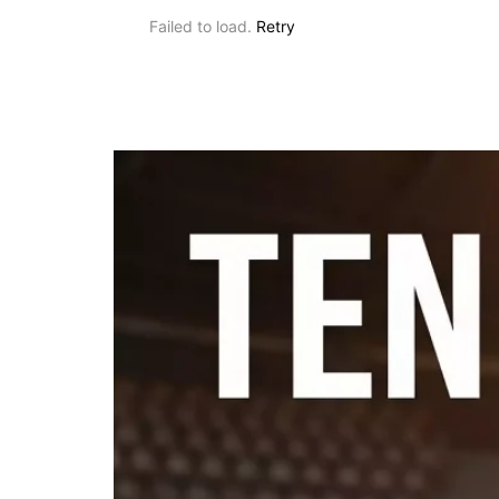
Failed to load.
Retry