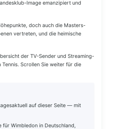
 Landesklub-Image emanzipiert und
 Höhepunkte, doch auch die Masters-
enen vertreten, und die heimische
e Übersicht der TV-Sender und Streaming-
ennis. Scrollen Sie weiter für die
agesaktuell auf dieser Seite — mit
e für Wimbledon in Deutschland,