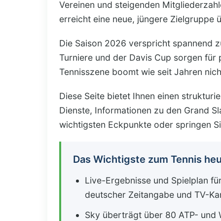
Vereinen und steigenden Mitgliederzah
erreicht eine neue, jüngere Zielgruppe
Die Saison 2026 verspricht spannend z
Turniere und der Davis Cup sorgen für 
Tennisszene boomt wie seit Jahren nich
Diese Seite bietet Ihnen einen struktur
Dienste, Informationen zu den Grand Sl
wichtigsten Eckpunkte oder springen Sie
Das Wichtigste zum Tennis heut
Live-Ergebnisse und Spielplan fü
deutscher Zeitangabe und TV-Kan
Sky überträgt über 80 ATP- und 